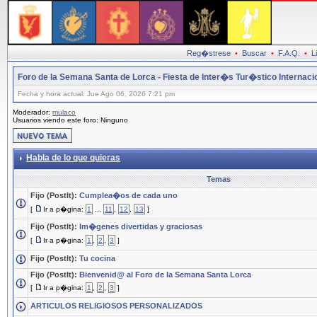
Reg�strese
•
Buscar
•
F.A.Q.
•
L
Foro de la Semana Santa de Lorca - Fiesta de Inter�s Tur�stico Internaci
Fecha y hora actual: Jue Ago 06, 2026 7:21 pm
Moderador:
mulaco
Usuarios viendo este foro: Ninguno
Habla de lo que quieras
Temas
Fijo (PostIt):
Cumplea�os de cada uno
[
Ir a p�gina:
1
...
11
,
12
,
13
]
Fijo (PostIt):
Im�genes divertidas y graciosas
[
Ir a p�gina:
1
,
2
,
3
]
Fijo (PostIt):
Tu cocina
Fijo (PostIt):
Bienvenid@ al Foro de la Semana Santa Lorca
[
Ir a p�gina:
1
,
2
,
3
]
ARTICULOS RELIGIOSOS PERSONALIZADOS