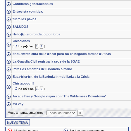
Conflictos generacionales
Entrevista vomitiva.
fuera los pavos
SALUDOS
Helic�ptero rondado por lorca
Vacaciones
[
Ir a p�gina:
1
,
2
]
Encuentran cura del c�ncer pero no es negocio farmac�uticas
La Guardia Civil registra la sede de la SGAE
Para Los amantes del Bordado a mano
Espa�ist�n, de la Burbuja Inmobiliaria a la Crisis
Chistacooo!!!
[
Ir a p�gina:
1
,
2
]
Arcade Fire y Google viajan con 'The Wilderness Downtown'
Me voy
Mostrar temas anteriores:
Mensajes nuevos
No hay mensajes nuevos