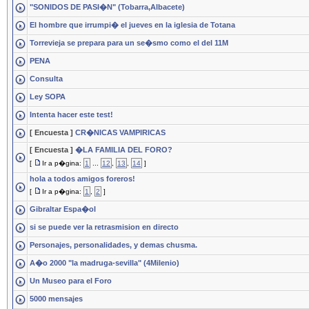
"SONIDOS DE PASI�N" (Tobarra,Albacete)
El hombre que irrumpi� el jueves en la iglesia de Totana
Torrevieja se prepara para un se�smo como el del 11M
PENA
Consulta
Ley SOPA
Intenta hacer este test!
[ Encuesta ]
CR�NICAS VAMPIRICAS
[ Encuesta ]
�LA FAMILIA DEL FORO?
[
Ir a p�gina:
1
...
12
,
13
,
14
]
hola a todos amigos foreros!
[
Ir a p�gina:
1
,
2
]
Gibraltar Espa�ol
si se puede ver la retrasmision en directo
Personajes, personalidades, y demas chusma.
A�o 2000 "la madruga-sevilla" (4Milenio)
Un Museo para el Foro
5000 mensajes