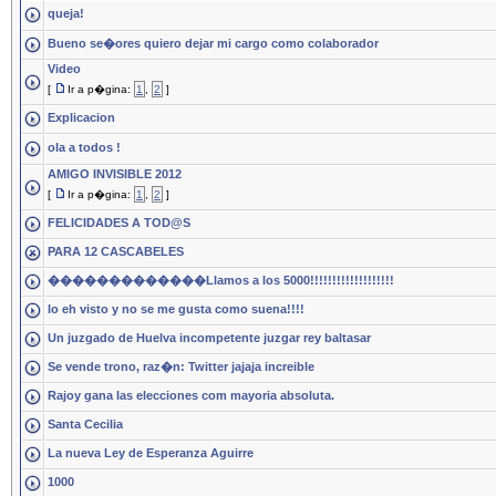
queja!
Bueno se�ores quiero dejar mi cargo como colaborador
Video
[
Ir a p�gina:
1
,
2
]
Explicacion
ola a todos !
AMIGO INVISIBLE 2012
[
Ir a p�gina:
1
,
2
]
FELICIDADES A TOD@S
PARA 12 CASCABELES
�������������Llamos a los 5000!!!!!!!!!!!!!!!!!!!
lo eh visto y no se me gusta como suena!!!!
Un juzgado de Huelva incompetente juzgar rey baltasar
Se vende trono, raz�n: Twitter jajaja increible
Rajoy gana las elecciones com mayoria absoluta.
Santa Cecilia
La nueva Ley de Esperanza Aguirre
1000