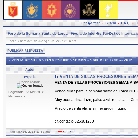
Reg�strese
•
Buscar
•
F.A.Q.
•
L
Foro de la Semana Santa de Lorca - Fiesta de Inter�s Tur�stico Internaci
Fecha y hora actual: Jue Ago 06, 2026 8:16 pm
VENTA DE SILLAS PROCESIONES SEMANA SANTA DE LORCA 2016
Autor
VENTA DE SILLAS PROCESIONES SEMA
espeis
Recien llegado
VENTA DE SILLAS PROCESIONES SEMANA SA
Vendo sillas para la semana santa de Lorca 2016
Registrado: 23 Mar 2010
Mensajes: 7
Muy buena situaci�n, palco azul frente calle Crist
Precio de venta oficial sin recargo ninguno.
tlf. contacto 626361230
Mie Mar 16, 2016 11:58 am